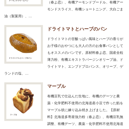
（春よ恋）、有機アーモンドプードル、有機アー
モンドスライス、有機ショートニング、大白ごま
油（製菓用）、…
ドライトマトとハーブのパン
ドライトマトの甘酸っぱい風味とハーブの香りが
お子様のおやつにも大人の方のお食事パンとして
もオススメのパンです。原材料春よ恋、国産全粒
薄力粉、有機エキストラバージンオリーブ油、ド
ライトマト、エンブドプロバンス、オリーブ、ゲ
ランドの塩、…
マーブル
有機豆乳で仕込んだ生地に、有機のデーツと農
薬・化学肥料不使用の北海道産小豆で作った餡を
マーブル状に練り込み焼き上げました。【原材
料】北海道多寄産強力粉（春よ恋）、有機豆乳無
調整、有機デーツ、農薬・化学肥料不使用北海道