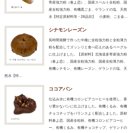
寄産強力粉（春よ恋）、国産スペルト全粒粉、国
産全粒強力粉、有機黒ごま、ゲランドの塩、天然
水【特定原材料等・28品目】 小麦粉、ごま金…
シナモンレーズン
長時間発酵で作った中種に全粒強力粉と全粒薄力
粉を配合してズッシリと食べ応えのあるベーグル
に仕上げました。【原材料】北海道多寄産強力粉
（春よ恋）、国産全粒強力粉、国産全粒薄力粉、
有機シナモン、有機レーズン、ゲランドの塩、天
然水【特…
ココアパン
仕込み水に有機コロンビアコーヒーを使用し、香
り豊かなパンに仕上げました。有機くるみ、有機
チョコチップをバランスよく配合しました。原材
料春よ恋、国産全粒粉、有機コロンビアコーヒ
ー、有機くるみ、有機チョコチップ、ゲランドの