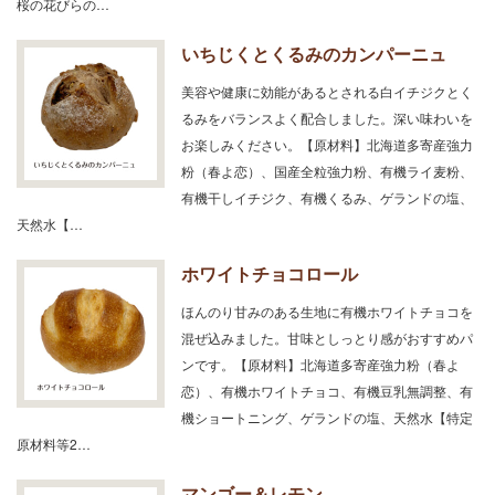
桜の花びらの…
いちじくとくるみのカンパーニュ
美容や健康に効能があるとされる白イチジクとく
るみをバランスよく配合しました。深い味わいを
お楽しみください。【原材料】北海道多寄産強力
粉（春よ恋）、国産全粒強力粉、有機ライ麦粉、
有機干しイチジク、有機くるみ、ゲランドの塩、
天然水【…
ホワイトチョコロール
ほんのり甘みのある生地に有機ホワイトチョコを
混ぜ込みました。甘味としっとり感がおすすめパ
ンです。【原材料】北海道多寄産強力粉（春よ
恋）、有機ホワイトチョコ、有機豆乳無調整、有
機ショートニング、ゲランドの塩、天然水【特定
原材料等2…
マンゴー＆レモン