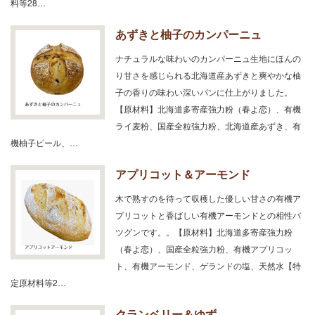
料等28…
あずきと柚子のカンパーニュ
ナチュラルな味わいのカンパーニュ生地にほんの
り甘さを感じられる北海道産あずきと爽やかな柚
子の香りの味わい深いパンに仕上がりました。
【原材料】北海道多寄産強力粉（春よ恋）、有機
ライ麦粉、国産全粒強力粉、北海道産あずき、有
機柚子ピール、…
アプリコット＆アーモンド
木で熟すのを待って収穫した優しい甘さの有機ア
プリコットと香ばしい有機アーモンドとの相性バ
ツグンです。。【原材料】北海道多寄産強力粉
（春よ恋）、国産全粒強力粉、有機アプリコッ
ト、有機アーモンド、ゲランドの塩、天然水【特
定原材料等2…
クランベリー＆ゆず