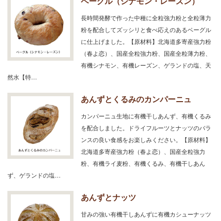
ベーグル（シナモン・レーズン）
長時間発酵で作った中種に全粒強力粉と全粒薄力
粉を配合してズッシリと食べ応えのあるベーグル
に仕上げました。【原材料】北海道多寄産強力粉
（春よ恋）、国産全粒強力粉、国産全粒薄力粉、
有機シナモン、有機レーズン、ゲランドの塩、天
然水【特…
あんずとくるみのカンパーニュ
カンパーニュ生地に有機干しあんず、有機くるみ
を配合しました。ドライフルーツとナッツのバラ
ンスの良い食感をお楽しみください。【原材料】
北海道多寄産強力粉（春よ恋）、国産全粒強力
粉、有機ライ麦粉、有機くるみ、有機干しあん
ず、ゲランドの塩…
あんずとナッツ
甘みの強い有機干しあんずに有機カシューナッツ