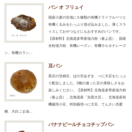
パン オ フリュイ
国産小麦の生地に６種類の有機ドライフルーツと
有機くるみをたっぷり混ぜ込みました。薄くスラ
イスしておやつなどにもおすすめのパンです。
【原材料】北海道多寄産強力粉（春よ恋）、国産
全粒強力粉、有機レーズン、有機サルタナレーズ
ン、有機カラン…
豆パン
黒豆の甘納豆、ほの甘あずき、べに大豆をたっぷ
り配合しました。3種の違った豆の美味しさをお
楽しみください。【原材料】北海道多寄産強力粉
（春よ恋）、北海道産「光黒大豆」、北海道産有
機栽培小豆、特別栽培べに大豆、てんさい含蜜
糖、大白ごま油…
バナナピールチョコチップパン