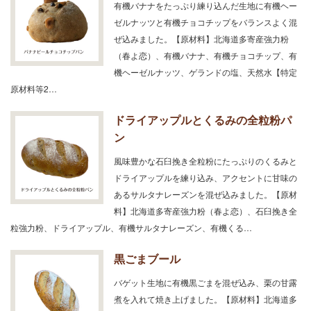
有機バナナをたっぷり練り込んだ生地に有機ヘー
ゼルナッツと有機チョコチップをバランスよく混
ぜ込みました。【原材料】北海道多寄産強力粉
（春よ恋）、有機バナナ、有機チョコチップ、有
機ヘーゼルナッツ、ゲランドの塩、天然水【特定
原材料等2…
ドライアップルとくるみの全粒粉パ
ン
風味豊かな石臼挽き全粒粉にたっぷりのくるみと
ドライアップルを練り込み、アクセントに甘味の
あるサルタナレーズンを混ぜ込みました。【原材
料】北海道多寄産強力粉（春よ恋）、石臼挽き全
粒強力粉、ドライアップル、有機サルタナレーズン、有機くる…
黒ごまブール
バゲット生地に有機黒ごまを混ぜ込み、栗の甘露
煮を入れて焼き上げました。【原材料】北海道多