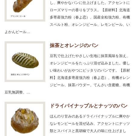
し、爽やかなパンに仕上げました。アクセントに
ローズマリーの香りをプラス。【原材料】北海道
多寄産強力粉（春よ恋）、国産全粒強力粉、有機
スペルト粉、オレンジピール、レモンピール、い
よかんピール…
抹茶とオレンジのパン
豆乳で仕上げたやさしい生地に抹茶風味を加え、
オレンジピールをたっぷり混ぜ込みました。優し
い味わいがおやつにピッタリのパンです。【原材
料】北海道多寄産強力粉（春よ恋）、有機オレン
ジピール、抹茶パウダー、てんさい含蜜糖、有機
豆乳無調整、…
ドライパイナップルとナッツのパン
ほんのり甘みのあるドライパイナップルに爽やか
なレモンピールを混ぜ込み、アクセントにナッツ
類とスパイスと黒胡椒で大人の味に仕上げまし