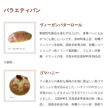
バラエティパン
ヴィーガンバターロール
動物性乳製品を使わず仕上げた、食事パンにもお
やつにも適したパンです。原材料春よ恋、有機ア
インコーン全粒粉、国産全粒薄力粉、有機ショー
トニング（低トランス脂肪酸）、てんさい含蜜
糖、ゲランドの塩、天然水特定原材料等28品目
小麦粉…
ゴマハニー
ライ麦入りの素朴な風味の生地に香ばしい黒ゴマ
をたっぷり混ぜ込みました。ハチミツのやさしい
甘味がおいしさをさらに引き立てたパンに仕上が
りました。【原材料】北海道多寄産強力粉（春よ
恋）、国産全粒強力粉、有機スペルト粉、国産ラ