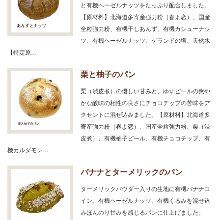
と有機ヘーゼルナッツをたっぷり配合しました。
【原材料】北海道多寄産強力粉（春よ恋）、国産
全粒強力粉、有機干しあんず、有機カシューナッ
ツ、有機ヘーゼルナッツ、ゲランドの塩、天然水
【特定原…
栗と柚子のパン
栗（渋皮煮）の優しい甘みと、ゆずピールの爽や
かな酸味の相性の良さにチョコチップの苦味をア
クセントに混ぜ込みました。【原材料】北海道多
寄産強力粉（春よ恋）、国産全粒強力粉、栗（渋
皮煮）、有機柚子ピール、有機チョコチップ、有
機カルダモン…
バナナとターメリックのパン
ターメリックパウダー入りの生地に有機バナナコ
イン、有機ヘーゼルナッツ、有機くるみを混ぜ込
みほんのり甘みを感じるパンに仕上げました。