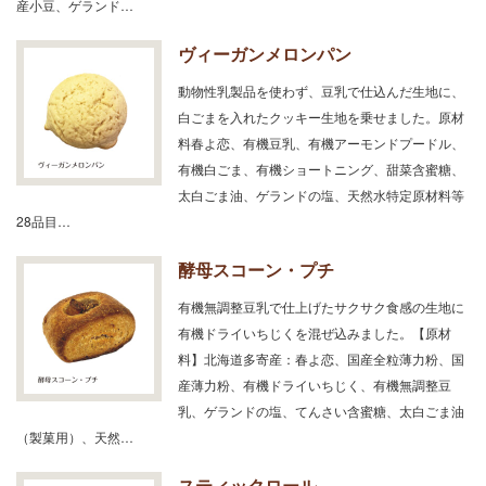
産小豆、ゲランド…
ヴィーガンメロンパン
動物性乳製品を使わず、豆乳で仕込んだ生地に、
白ごまを入れたクッキー生地を乗せました。原材
料春よ恋、有機豆乳、有機アーモンドプードル、
有機白ごま、有機ショートニング、甜菜含蜜糖、
太白ごま油、ゲランドの塩、天然水特定原材料等
28品目…
酵母スコーン・プチ
有機無調整豆乳で仕上げたサクサク食感の生地に
有機ドライいちじくを混ぜ込みました。【原材
料】北海道多寄産：春よ恋、国産全粒薄力粉、国
産薄力粉、有機ドライいちじく、有機無調整豆
乳、ゲランドの塩、てんさい含蜜糖、太白ごま油
（製菓用）、天然…
スティックロール