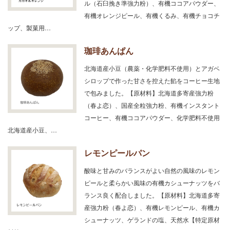
ル（石臼挽き準強力粉）、有機ココアパウダー、
有機オレンジピール、有機くるみ、有機チョコチ
ップ、製菓用…
珈琲あんぱん
北海道産小豆（農薬・化学肥料不使用）とアガベ
シロップで作った甘さを控えた餡をコーヒー生地
で包みました。【原材料】北海道多寄産強力粉
（春よ恋）、国産全粒強力粉、有機インスタント
コーヒー、有機ココアパウダー、化学肥料不使用
北海道産小豆、…
レモンピールパン
酸味と甘みのバランスがよい自然の風味のレモン
ピールと柔らかい風味の有機カシューナッツをバ
ランス良く配合しました。【原材料】北海道多寄
産強力粉（春よ恋）、有機レモンピール、有機カ
シューナッツ、ゲランドの塩、天然水【特定原材