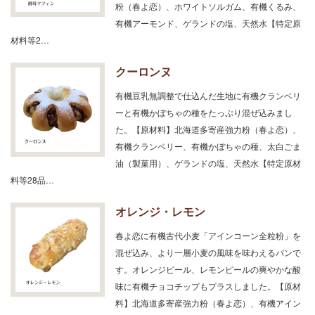
粉（春よ恋）、ホワイトソルガム、有機くるみ、
有機アーモンド、ゲランドの塩、天然水【特定原
材料等2…
クーロンヌ
有機豆乳無調整で仕込んだ生地に有機クランベリ
ーと有機かぼちゃの種をたっぷり混ぜ込みまし
た。【原材料】北海道多寄産強力粉（春よ恋）、
有機クランベリー、有機かぼちゃの種、太白ごま
油（製菓用）、ゲランドの塩、天然水【特定原材
料等28品…
オレンジ・レモン
春よ恋に有機古代小麦「アインコーン全粒粉」を
混ぜ込み、より一層小麦の風味を味わえるパンで
す。オレンジピール、レモンピールの爽やかな酸
味に有機チョコチップもプラスしました。【原材
料】北海道多寄産強力粉（春よ恋）、有機アイン