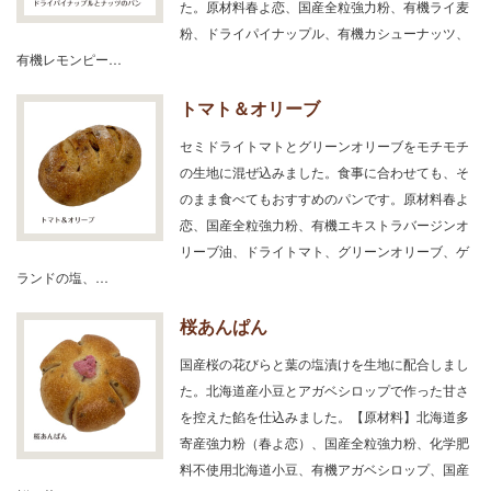
た。原材料春よ恋、国産全粒強力粉、有機ライ麦
粉、ドライパイナップル、有機カシューナッツ、
有機レモンピー…
トマト＆オリーブ
セミドライトマトとグリーンオリーブをモチモチ
の生地に混ぜ込みました。食事に合わせても、そ
のまま食べてもおすすめのパンです。原材料春よ
恋、国産全粒強力粉、有機エキストラバージンオ
リーブ油、ドライトマト、グリーンオリーブ、ゲ
ランドの塩、…
桜あんぱん
国産桜の花びらと葉の塩漬けを生地に配合しまし
た。北海道産小豆とアガベシロップで作った甘さ
を控えた餡を仕込みました。【原材料】北海道多
寄産強力粉（春よ恋）、国産全粒強力粉、化学肥
料不使用北海道小豆、有機アガベシロップ、国産