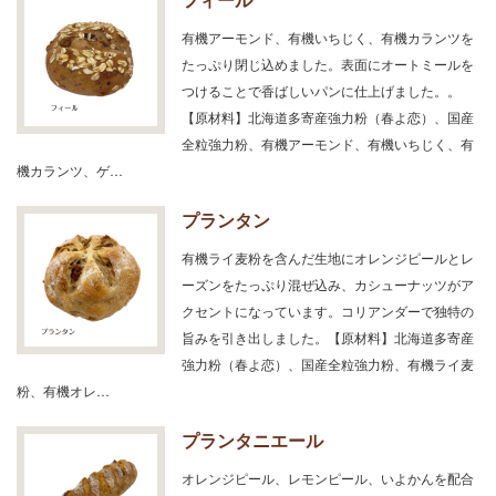
有機アーモンド、有機いちじく、有機カランツを
たっぷり閉じ込めました。表面にオートミールを
つけることで香ばしいパンに仕上げました。。
【原材料】北海道多寄産強力粉（春よ恋）、国産
全粒強力粉、有機アーモンド、有機いちじく、有
機カランツ、ゲ…
プランタン
有機ライ麦粉を含んだ生地にオレンジピールとレ
ーズンをたっぷり混ぜ込み、カシューナッツがア
クセントになっています。コリアンダーで独特の
旨みを引き出しました。【原材料】北海道多寄産
強力粉（春よ恋）、国産全粒強力粉、有機ライ麦
粉、有機オレ…
プランタニエール
オレンジピール、レモンピール、いよかんを配合