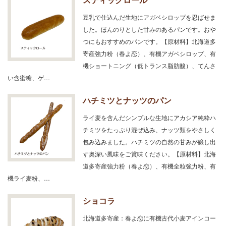
豆乳で仕込んだ生地にアガベシロップを忍ばせま
した。ほんのりとした甘みのあるパンです。おや
つにもおすすめのパンです。【原材料】北海道多
寄産強力粉（春よ恋）、有機アガベシロップ、有
機ショートニング（低トランス脂肪酸）、てんさ
い含蜜糖、ゲ…
ハチミツとナッツのパン
ライ麦を含んだシンプルな生地にアカシア純粋ハ
チミツをたっぷり混ぜ込み、ナッツ類をやさしく
包み込みました。ハチミツの自然の甘みが醸し出
す奥深い風味をご賞味ください。【原材料】北海
道多寄産強力粉（春よ恋）、有機全粒強力粉、有
機ライ麦粉、…
ショコラ
北海道多寄産：春よ恋に有機古代小麦アインコー