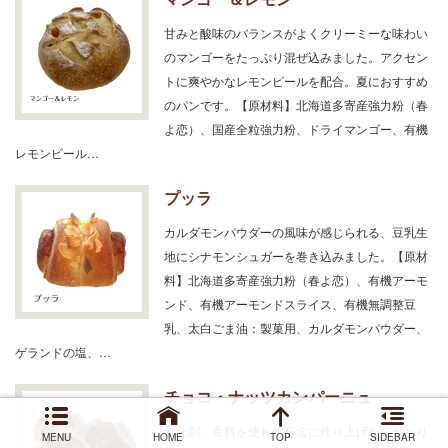
甘みと酸味のバランスがよくクリーミーな味わい
のマンゴーをたっぷり混ぜ込みました。アクセン
トに爽やかなレモンピールを配合。夏におすすめ
のパンです。【原材料】北海道多寄産強力粉（春
よ恋）、国産全粒強力粉、ドライマンゴー、有機
レモンピール…
プッラ
カルダモンパウダーの風味が感じられる、豆乳生
地にシナモンシュガーを巻き込みました。【原材
料】北海道多寄産強力粉（春よ恋）、有機アーモ
ンド、有機アーモンドスライス、有機無調整豆
乳、太白ごま油：製菓用、カルダモンパウダー、
ゲランドの塩、…
チョコ・ナッツカンパーニュ
乳化剤、香料を使わず丹念に作り上げたこだわり
MENU
HOME
TOP
SIDEBAR