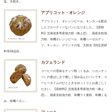
塩、天然水…
アプリコット・オレンジ
アプリコット、オレンジピール、キンカンを配合
したフルーティーなパンになりました。【原材
料】北海道多寄産強力粉（春よ恋）、国産全粒強
力粉、有機オレンジピール、有機ヘーゼルナッ
ツ、キンカン、ゲランドの塩、天然水【特定原材
料等28品目…
カフェランド
コーヒーの苦味をナッツ類（くるみ、ペカンナッ
ツ）の香ばしさで優しく包み込んだパンです。コ
ーヒータイムのひとときをゆっくりとお過ごしく
ださい。【原材料】北海道多寄産強力粉（春よ
恋）、国産全粒強力粉、有機ライ麦粉、有機くる
み、有機ペカン…
フィール