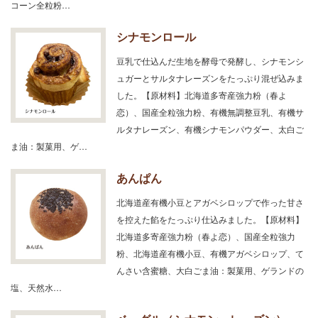
コーン全粒粉…
シナモンロール
豆乳で仕込んだ生地を酵母で発酵し、シナモンシ
ュガーとサルタナレーズンをたっぷり混ぜ込みま
した。【原材料】北海道多寄産強力粉（春よ
恋）、国産全粒強力粉、有機無調整豆乳、有機サ
ルタナレーズン、有機シナモンパウダー、太白ご
ま油：製菓用、ゲ…
あんぱん
北海道産有機小豆とアガベシロップで作った甘さ
を控えた餡をたっぷり仕込みました。【原材料】
北海道多寄産強力粉（春よ恋）、国産全粒強力
粉、北海道産有機小豆、有機アガベシロップ、て
んさい含蜜糖、大白ごま油：製菓用、ゲランドの
塩、天然水…