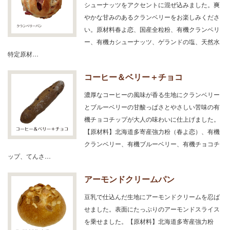
シューナッツをアクセントに混ぜ込みました。爽
やかな甘みのあるクランベリーをお楽しみくださ
い。原材料春よ恋、国産全粒粉、有機クランベリ
ー、有機カシューナッツ、ゲランドの塩、天然水
特定原材…
コーヒー＆ベリー＋チョコ
濃厚なコーヒーの風味が香る生地にクランベリー
とブルーベリーの甘酸っぱさとやさしい苦味の有
機チョコチップが大人の味わいに仕上げました。
【原材料】北海道多寄産強力粉（春よ恋）、有機
クランベリー、有機ブルーベリー、有機チョコチ
ップ、てんさ…
アーモンドクリームパン
豆乳で仕込んだ生地にアーモンドクリームを忍ば
せました。表面にたっぷりのアーモンドスライス
を乗せました。【原材料】北海道多寄産強力粉