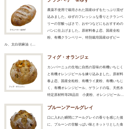
農薬不使用で栽培された国産ゆずをたっぷり混ぜ
込みました。ゆずのフレッシュな香りとクランベ
リーの甘酸っぱさで、おやつなどにもおすすめの
パンに仕上げました。原材料春よ恋、国産全粒
粉、有機クランベリー、特別栽培国産ゆずピー
ル、太白胡麻油（…
フィグ・オランジェ
カンパーニュの生地に自然の旨味の有機いちじく
と有機オレンジピールを練り込みました。原材料
春よ恋、国産全粒粉、有機ライ麦粉、有機いちじ
く、有機オレンジピール、ゲランドの塩、天然水
特定原材料等28品目 小麦粉、オレンジピール…
プルーンアールグレイ
口に入れた瞬間にアールグレイの香りを感じた後
に、プルーンの甘酸っぱい味とネットリとした食