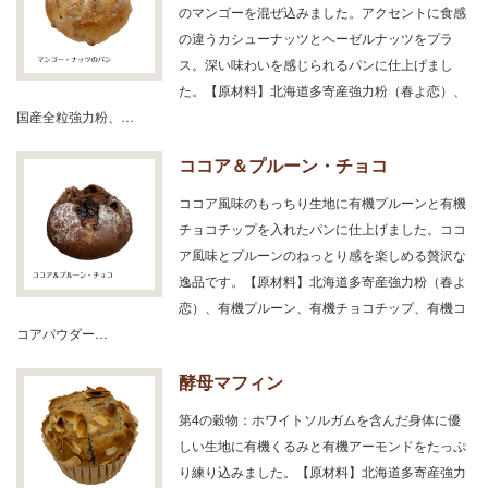
のマンゴーを混ぜ込みました。アクセントに食感
の違うカシューナッツとヘーゼルナッツをプラ
ス。深い味わいを感じられるパンに仕上げまし
た。【原材料】北海道多寄産強力粉（春よ恋）、
国産全粒強力粉、…
ココア＆プルーン・チョコ
ココア風味のもっちり生地に有機プルーンと有機
チョコチップを入れたパンに仕上げました。ココ
ア風味とプルーンのねっとり感を楽しめる贅沢な
逸品です。【原材料】北海道多寄産強力粉（春よ
恋）、有機プルーン、有機チョコチップ、有機コ
コアパウダー…
酵母マフィン
第4の穀物：ホワイトソルガムを含んだ身体に優
しい生地に有機くるみと有機アーモンドをたっぷ
り練り込みました。【原材料】北海道多寄産強力