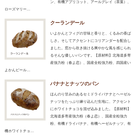
ン、有機アプリコット、アールグレイ（茶葉）、
ローズマリー…
クーランデール
いよかんとフィグの甘味と香りと、くるみの香ば
しさ。そしてアクセントにコリアンダーを配合し
ました。窓から吹き抜ける爽やかな風を感じられ
るそんな優しいパンです。【原材料】北海道多寄
産強力粉（春よ恋）、国産全粒強力粉、四国産い
よかんピール…
バナナとナッツのパン
ほんのり甘みのあるセミドライバナナとヘーゼル
ナッツをたっぷり練り込んだ生地に、アクセント
にホワイトチョコを混ぜ込みました。【原材料】
北海道多寄産強力粉（春よ恋）、国産全粒強力
粉、有機ドライバナナ、有機ヘーゼルナッツ、有
機ホワイトチョ…