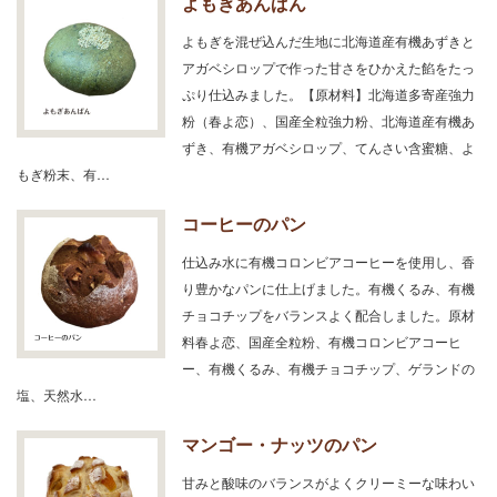
よもぎあんぱん
よもぎを混ぜ込んだ生地に北海道産有機あずきと
アガベシロップで作った甘さをひかえた餡をたっ
ぷり仕込みました。【原材料】北海道多寄産強力
粉（春よ恋）、国産全粒強力粉、北海道産有機あ
ずき、有機アガベシロップ、てんさい含蜜糖、よ
もぎ粉末、有…
コーヒーのパン
仕込み水に有機コロンビアコーヒーを使用し、香
り豊かなパンに仕上げました。有機くるみ、有機
チョコチップをバランスよく配合しました。原材
料春よ恋、国産全粒粉、有機コロンビアコーヒ
ー、有機くるみ、有機チョコチップ、ゲランドの
塩、天然水…
マンゴー・ナッツのパン
甘みと酸味のバランスがよくクリーミーな味わい