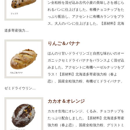
ン全粒粉を混ぜ込み古代小麦の美味しさを感じら
れるパンに仕上げました。有機チョコチップをた
っぷり配合し、アクセントに有機カランツをプラ
ス。大人のパンに仕上げました。【原材料】北海
道多寄産強力…
りんご＆バナナ
ほんのり甘いドライリンゴと自然な味わいのオー
ガニックセミドライバナナをバランスよく混ぜ込
みました。アクセントに有機ヘーゼルナッツをプ
ラス！【原材料】北海道多寄産強力粉（春よ
恋）、国産全粒強力粉、有機ゼミドライバナナ、
ゼミドライウリン…
カカオ＆オレンジ
カカオ生地にオレンジ、くるみ、チョコチップを
たっぷり配合しました。【原材料】北海道多寄産
強力粉（春よ恋）、国産全粒強力粉、グリストミ