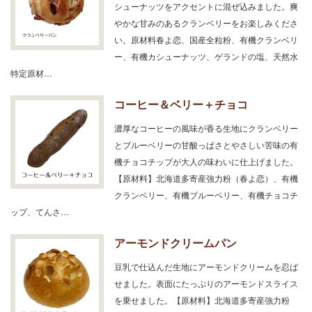
シューナッツをアクセントに混ぜ込みました。爽
やかな甘みのあるクランベリーをお楽しみくださ
い。原材料春よ恋、国産全粒粉、有機クランベリ
ー、有機カシューナッツ、ゲランドの塩、天然水
特定原材…
コーヒー＆ベリー＋チョコ
濃厚なコーヒーの風味が香る生地にクランベリー
とブルーベリーの甘酸っぱさとやさしい苦味の有
機チョコチップが大人の味わいに仕上げました。
【原材料】北海道多寄産強力粉（春よ恋）、有機
クランベリー、有機ブルーベリー、有機チョコチ
ップ、てんさ…
アーモンドクリームパン
豆乳で仕込んだ生地にアーモンドクリームを忍ば
せました。表面にたっぷりのアーモンドスライス
を乗せました。【原材料】北海道多寄産強力粉