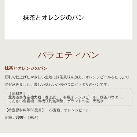
バラエティパン
抹茶とオレンジのパン
豆乳で仕上げたやさしい生地に抹茶風味を加え、オレンジピールをたっぷり
混ぜ込みました。優しい味わいがおやつにピッタリのパンです。
【原材料】
北海道多寄産強力粉（春よ恋）、有機オレンジピール、抹茶パウダー、
てんさい含蜜糖、有機豆乳無調整、ゲランドの塩、天然水
【特定原材料等28品目】 小麦粉、オレンジピール
金額：
380
円（税込）