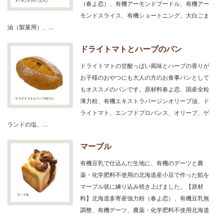
（春よ恋）、有機アーモンドプードル、有機アー
モンドスライス、有機ショートニング、大白ごま
油（製菓用）、…
ドライトマトとハーブのパン
ドライトマトの甘酸っぱい風味とハーブの香りが
お子様のおやつにも大人の方のお食事パンとして
もオススメのパンです。原材料春よ恋、国産全粒
薄力粉、有機エキストラバージンオリーブ油、ド
ライトマト、エンブドプロバンス、オリーブ、ゲ
ランドの塩、…
マーブル
有機豆乳で仕込んだ生地に、有機のデーツと農
薬・化学肥料不使用の北海道産小豆で作った餡を
マーブル状に練り込み焼き上げました。【原材
料】北海道多寄産強力粉（春よ恋）、有機豆乳無
調整、有機デーツ、農薬・化学肥料不使用北海道