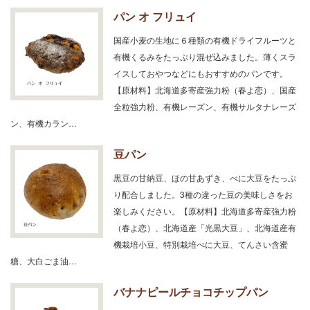
パン オ フリュイ
国産小麦の生地に６種類の有機ドライフルーツと
有機くるみをたっぷり混ぜ込みました。薄くスラ
イスしておやつなどにもおすすめのパンです。
【原材料】北海道多寄産強力粉（春よ恋）、国産
全粒強力粉、有機レーズン、有機サルタナレーズ
ン、有機カラン…
豆パン
黒豆の甘納豆、ほの甘あずき、べに大豆をたっぷ
り配合しました。3種の違った豆の美味しさをお
楽しみください。【原材料】北海道多寄産強力粉
（春よ恋）、北海道産「光黒大豆」、北海道産有
機栽培小豆、特別栽培べに大豆、てんさい含蜜
糖、大白ごま油…
バナナピールチョコチップパン