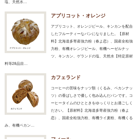
塩、天然水…
アプリコット・オレンジ
アプリコット、オレンジピール、キンカンを配合
したフルーティーなパンになりました。【原材
料】北海道多寄産強力粉（春よ恋）、国産全粒強
力粉、有機オレンジピール、有機ヘーゼルナッ
ツ、キンカン、ゲランドの塩、天然水【特定原材
料等28品目…
カフェランド
コーヒーの苦味をナッツ類（くるみ、ペカンナッ
ツ）の香ばしさで優しく包み込んだパンです。コ
ーヒータイムのひとときをゆっくりとお過ごしく
ださい。【原材料】北海道多寄産強力粉（春よ
恋）、国産全粒強力粉、有機ライ麦粉、有機くる
み、有機ペカン…
フィール