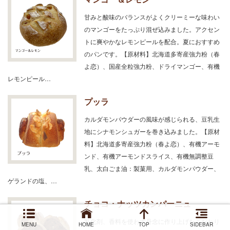
甘みと酸味のバランスがよくクリーミーな味わい
のマンゴーをたっぷり混ぜ込みました。アクセン
トに爽やかなレモンピールを配合。夏におすすめ
のパンです。【原材料】北海道多寄産強力粉（春
よ恋）、国産全粒強力粉、ドライマンゴー、有機
レモンピール…
プッラ
カルダモンパウダーの風味が感じられる、豆乳生
地にシナモンシュガーを巻き込みました。【原材
料】北海道多寄産強力粉（春よ恋）、有機アーモ
ンド、有機アーモンドスライス、有機無調整豆
乳、太白ごま油：製菓用、カルダモンパウダー、
ゲランドの塩、…
チョコ・ナッツカンパーニュ
乳化剤、香料を使わず丹念に作り上げたこだわり
MENU
HOME
TOP
SIDEBAR