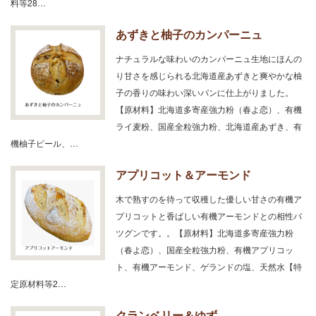
料等28…
あずきと柚子のカンパーニュ
ナチュラルな味わいのカンパーニュ生地にほんの
り甘さを感じられる北海道産あずきと爽やかな柚
子の香りの味わい深いパンに仕上がりました。
【原材料】北海道多寄産強力粉（春よ恋）、有機
ライ麦粉、国産全粒強力粉、北海道産あずき、有
機柚子ピール、…
アプリコット＆アーモンド
木で熟すのを待って収穫した優しい甘さの有機ア
プリコットと香ばしい有機アーモンドとの相性バ
ツグンです。。【原材料】北海道多寄産強力粉
（春よ恋）、国産全粒強力粉、有機アプリコッ
ト、有機アーモンド、ゲランドの塩、天然水【特
定原材料等2…
クランベリー＆ゆず