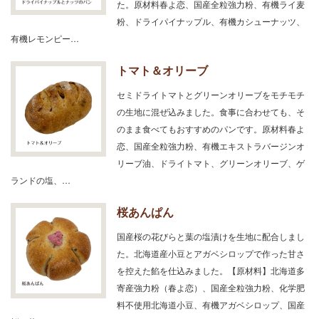
た。原材料春よ恋、国産全粒強力粉、有機ライ麦
粉、ドライパイナップル、有機カシューナッツ、
有機レモンピー…
トマト＆オリーブ
セミドライトマトとグリーンオリーブをモチモチ
の生地に混ぜ込みました。食事に合わせても、そ
のまま食べてもおすすめのパンです。原材料春よ
恋、国産全粒強力粉、有機エキストラバージンオ
リーブ油、ドライトマト、グリーンオリーブ、ゲ
ランドの塩、…
桜あんぱん
国産桜の花びらと葉の塩漬けを生地に配合しまし
た。北海道産小豆とアガベシロップで作った甘さ
を控えた餡を仕込みました。【原材料】北海道多
寄産強力粉（春よ恋）、国産全粒強力粉、化学肥
料不使用北海道小豆、有機アガベシロップ、国産