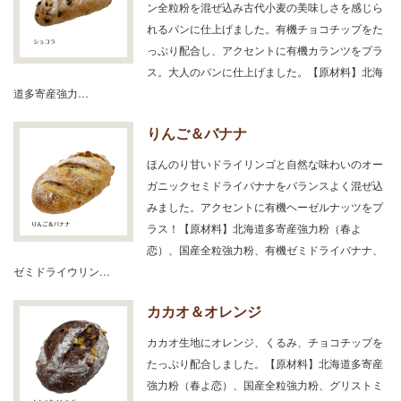
ン全粒粉を混ぜ込み古代小麦の美味しさを感じら
れるパンに仕上げました。有機チョコチップをた
っぷり配合し、アクセントに有機カランツをプラ
ス。大人のパンに仕上げました。【原材料】北海
道多寄産強力…
りんご＆バナナ
ほんのり甘いドライリンゴと自然な味わいのオー
ガニックセミドライバナナをバランスよく混ぜ込
みました。アクセントに有機ヘーゼルナッツをプ
ラス！【原材料】北海道多寄産強力粉（春よ
恋）、国産全粒強力粉、有機ゼミドライバナナ、
ゼミドライウリン…
カカオ＆オレンジ
カカオ生地にオレンジ、くるみ、チョコチップを
たっぷり配合しました。【原材料】北海道多寄産
強力粉（春よ恋）、国産全粒強力粉、グリストミ