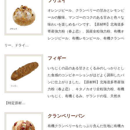
フリュイ
オレンジピール、クランベリーの甘みとレモンピ
ールの酸味、マンゴーのコクのある甘みと色々な
味わいを楽しめるパンです。【原材料】北海道多
寄産強力粉（春よ恋）、国産全粒強力粉、有機オ
レンジピール、有機レモンピール、有機クランベ
リー、ドライ…
フィギー
いちじくの品のある甘さとくるみのしっかりとし
た食感のコンビネーションがほどよく調和したパ
ンに仕上がりました。【原材料】北海道多寄産強
力粉（春よ恋）、キタノカオリ全粒強力粉、有機
いちじく、有機くるみ、ゲランドの塩、天然水
【特定原材…
クランベリーパン
有機クランベリーをたっぷり含んだ生地に有機カ