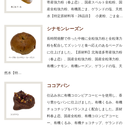
寄産強力粉（春よ恋）、国産スペルト全粒粉、国
産全粒強力粉、有機黒ごま、ゲランドの塩、天然
水【特定原材料等・28品目】 小麦粉、ごま金…
シナモンレーズン
長時間発酵で作った中種に全粒強力粉と全粒薄力
粉を配合してズッシリと食べ応えのあるベーグル
に仕上げました。【原材料】北海道多寄産強力粉
（春よ恋）、国産全粒強力粉、国産全粒薄力粉、
有機シナモン、有機レーズン、ゲランドの塩、天
然水【特…
ココアパン
仕込み水に有機コロンビアコーヒーを使用し、香
り豊かなパンに仕上げました。有機くるみ、有機
チョコチップをバランスよく配合しました。原材
料春よ恋、国産全粒粉、有機コロンビアコーヒ
ー、有機くるみ、有機チョコチップ、ゲランドの