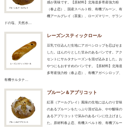
感が美味です。【原材料】北海道多寄産強力粉
（春よ恋）、国産スペルト粉、有機プルーン、有
機アールグレイ（茶葉）、ローズマリー、ゲラン
ドの塩、天然水…
レーズンスティックロール
豆乳で仕込んだ生地にアガベシロップを忍ばせま
した。ほんのりとした甘みのあるパンです。アク
セントにサルタナレーズンを混ぜ込みました。お
やつにもおすすめのパンです。【原材料】北海道
多寄産強力粉（春よ恋）、有機アガベシロップ、
有機サルタナ…
プルーン＆アプリコット
紅茶（アールグレイ）風味の生地にほんのり甘味
のあるプルーンをたっぷり混ぜ込み、やや酸味の
あるアプリコットで深みのあるパンに仕上げまし
た。原材料春よ恋、有機スペルト粉、有機プルー