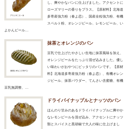
し、爽やかなパンに仕上げました。アクセントに
ローズマリーの香りをプラス。【原材料】北海道
多寄産強力粉（春よ恋）、国産全粒強力粉、有機
スペルト粉、オレンジピール、レモンピール、い
よかんピール…
抹茶とオレンジのパン
豆乳で仕上げたやさしい生地に抹茶風味を加え、
オレンジピールをたっぷり混ぜ込みました。優し
い味わいがおやつにピッタリのパンです。【原材
料】北海道多寄産強力粉（春よ恋）、有機オレン
ジピール、抹茶パウダー、てんさい含蜜糖、有機
豆乳無調整、…
ドライパイナップルとナッツのパン
ほんのり甘みのあるドライパイナップルに爽やか
なレモンピールを混ぜ込み、アクセントにナッツ
類とスパイスと黒胡椒で大人の味に仕上げまし