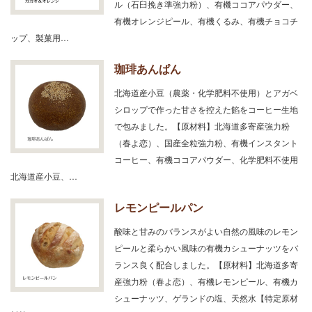
ル（石臼挽き準強力粉）、有機ココアパウダー、
有機オレンジピール、有機くるみ、有機チョコチ
ップ、製菓用…
珈琲あんぱん
北海道産小豆（農薬・化学肥料不使用）とアガベ
シロップで作った甘さを控えた餡をコーヒー生地
で包みました。【原材料】北海道多寄産強力粉
（春よ恋）、国産全粒強力粉、有機インスタント
コーヒー、有機ココアパウダー、化学肥料不使用
北海道産小豆、…
レモンピールパン
酸味と甘みのバランスがよい自然の風味のレモン
ピールと柔らかい風味の有機カシューナッツをバ
ランス良く配合しました。【原材料】北海道多寄
産強力粉（春よ恋）、有機レモンピール、有機カ
シューナッツ、ゲランドの塩、天然水【特定原材