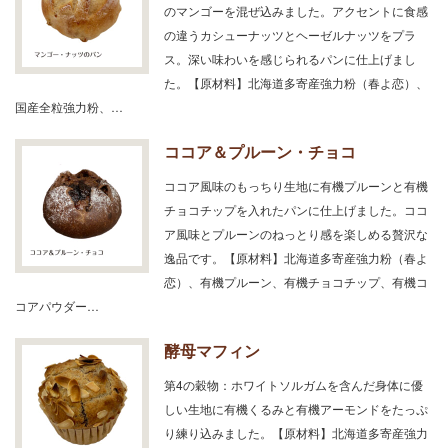
のマンゴーを混ぜ込みました。アクセントに食感
の違うカシューナッツとヘーゼルナッツをプラ
ス。深い味わいを感じられるパンに仕上げまし
た。【原材料】北海道多寄産強力粉（春よ恋）、
国産全粒強力粉、…
ココア＆プルーン・チョコ
ココア風味のもっちり生地に有機プルーンと有機
チョコチップを入れたパンに仕上げました。ココ
ア風味とプルーンのねっとり感を楽しめる贅沢な
逸品です。【原材料】北海道多寄産強力粉（春よ
恋）、有機プルーン、有機チョコチップ、有機コ
コアパウダー…
酵母マフィン
第4の穀物：ホワイトソルガムを含んだ身体に優
しい生地に有機くるみと有機アーモンドをたっぷ
り練り込みました。【原材料】北海道多寄産強力