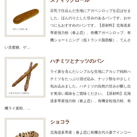
豆乳で仕込んだ生地にアガベシロップを忍ばせま
した。ほんのりとした甘みのあるパンです。おや
つにもおすすめのパンです。【原材料】北海道多
寄産強力粉（春よ恋）、有機アガベシロップ、有
機ショートニング（低トランス脂肪酸）、てんさ
い含蜜糖、ゲ…
ハチミツとナッツのパン
ライ麦を含んだシンプルな生地にアカシア純粋ハ
チミツをたっぷり混ぜ込み、ナッツ類をやさしく
包み込みました。ハチミツの自然の甘みが醸し出
す奥深い風味をご賞味ください。【原材料】北海
道多寄産強力粉（春よ恋）、有機全粒強力粉、有
機ライ麦粉、…
ショコラ
北海道多寄産：春よ恋に有機古代小麦アインコー