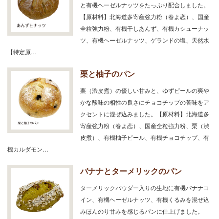
と有機ヘーゼルナッツをたっぷり配合しました。
【原材料】北海道多寄産強力粉（春よ恋）、国産
全粒強力粉、有機干しあんず、有機カシューナッ
ツ、有機ヘーゼルナッツ、ゲランドの塩、天然水
【特定原…
栗と柚子のパン
栗（渋皮煮）の優しい甘みと、ゆずピールの爽や
かな酸味の相性の良さにチョコチップの苦味をア
クセントに混ぜ込みました。【原材料】北海道多
寄産強力粉（春よ恋）、国産全粒強力粉、栗（渋
皮煮）、有機柚子ピール、有機チョコチップ、有
機カルダモン…
バナナとターメリックのパン
ターメリックパウダー入りの生地に有機バナナコ
イン、有機ヘーゼルナッツ、有機くるみを混ぜ込
みほんのり甘みを感じるパンに仕上げました。