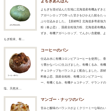
よもぎあんぱん
よもぎを混ぜ込んだ生地に北海道産有機あずきと
アガベシロップで作った甘さをひかえた餡をたっ
ぷり仕込みました。【原材料】北海道多寄産強力
粉（春よ恋）、国産全粒強力粉、北海道産有機あ
ずき、有機アガベシロップ、てんさい含蜜糖、よ
もぎ粉末、有…
コーヒーのパン
仕込み水に有機コロンビアコーヒーを使用し、香
り豊かなパンに仕上げました。有機くるみ、有機
チョコチップをバランスよく配合しました。原材
料春よ恋、国産全粒粉、有機コロンビアコーヒ
ー、有機くるみ、有機チョコチップ、ゲランドの
塩、天然水…
マンゴー・ナッツのパン
甘みと酸味のバランスがよくクリーミーな味わい