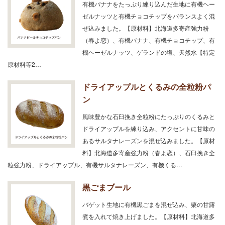
有機バナナをたっぷり練り込んだ生地に有機ヘー
ゼルナッツと有機チョコチップをバランスよく混
ぜ込みました。【原材料】北海道多寄産強力粉
（春よ恋）、有機バナナ、有機チョコチップ、有
機ヘーゼルナッツ、ゲランドの塩、天然水【特定
原材料等2…
ドライアップルとくるみの全粒粉パ
ン
風味豊かな石臼挽き全粒粉にたっぷりのくるみと
ドライアップルを練り込み、アクセントに甘味の
あるサルタナレーズンを混ぜ込みました。【原材
料】北海道多寄産強力粉（春よ恋）、石臼挽き全
粒強力粉、ドライアップル、有機サルタナレーズン、有機くる…
黒ごまブール
バゲット生地に有機黒ごまを混ぜ込み、栗の甘露
煮を入れて焼き上げました。【原材料】北海道多