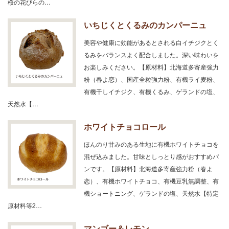
桜の花びらの…
いちじくとくるみのカンパーニュ
美容や健康に効能があるとされる白イチジクとく
るみをバランスよく配合しました。深い味わいを
お楽しみください。【原材料】北海道多寄産強力
粉（春よ恋）、国産全粒強力粉、有機ライ麦粉、
有機干しイチジク、有機くるみ、ゲランドの塩、
天然水【…
ホワイトチョコロール
ほんのり甘みのある生地に有機ホワイトチョコを
混ぜ込みました。甘味としっとり感がおすすめパ
ンです。【原材料】北海道多寄産強力粉（春よ
恋）、有機ホワイトチョコ、有機豆乳無調整、有
機ショートニング、ゲランドの塩、天然水【特定
原材料等2…
マンゴー＆レモン