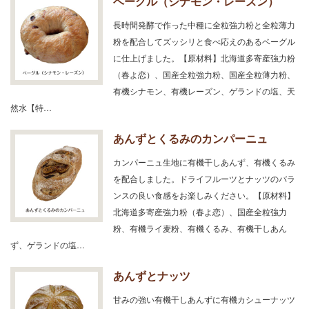
ベーグル（シナモン・レーズン）
長時間発酵で作った中種に全粒強力粉と全粒薄力
粉を配合してズッシリと食べ応えのあるベーグル
に仕上げました。【原材料】北海道多寄産強力粉
（春よ恋）、国産全粒強力粉、国産全粒薄力粉、
有機シナモン、有機レーズン、ゲランドの塩、天
然水【特…
あんずとくるみのカンパーニュ
カンパーニュ生地に有機干しあんず、有機くるみ
を配合しました。ドライフルーツとナッツのバラ
ンスの良い食感をお楽しみください。【原材料】
北海道多寄産強力粉（春よ恋）、国産全粒強力
粉、有機ライ麦粉、有機くるみ、有機干しあん
ず、ゲランドの塩…
あんずとナッツ
甘みの強い有機干しあんずに有機カシューナッツ