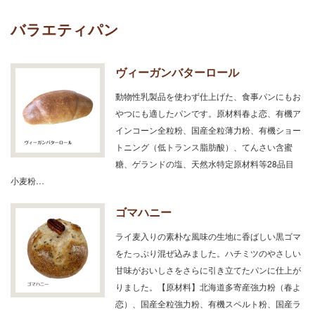
バラエティパン
ヴィーガンバターロール
動物性乳製品を使わず仕上げた、食事パンにもお
やつにも適したパンです。原材料春よ恋、有機ア
インコーン全粒粉、国産全粒薄力粉、有機ショー
トニング（低トランス脂肪酸）、てんさい含蜜
糖、ゲランドの塩、天然水特定原材料等28品目
小麦粉…
ゴマハニー
ライ麦入りの素朴な風味の生地に香ばしい黒ゴマ
をたっぷり混ぜ込みました。ハチミツのやさしい
甘味がおいしさをさらに引き立てたパンに仕上が
りました。【原材料】北海道多寄産強力粉（春よ
恋）、国産全粒強力粉、有機スペルト粉、国産ラ