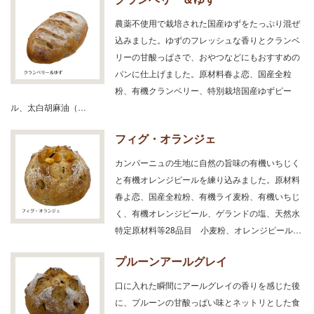
農薬不使用で栽培された国産ゆずをたっぷり混ぜ
込みました。ゆずのフレッシュな香りとクランベ
リーの甘酸っぱさで、おやつなどにもおすすめの
パンに仕上げました。原材料春よ恋、国産全粒
粉、有機クランベリー、特別栽培国産ゆずピー
ル、太白胡麻油（…
フィグ・オランジェ
カンパーニュの生地に自然の旨味の有機いちじく
と有機オレンジピールを練り込みました。原材料
春よ恋、国産全粒粉、有機ライ麦粉、有機いちじ
く、有機オレンジピール、ゲランドの塩、天然水
特定原材料等28品目 小麦粉、オレンジピール…
プルーンアールグレイ
口に入れた瞬間にアールグレイの香りを感じた後
に、プルーンの甘酸っぱい味とネットリとした食