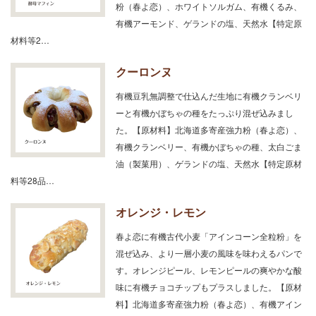
粉（春よ恋）、ホワイトソルガム、有機くるみ、
有機アーモンド、ゲランドの塩、天然水【特定原
材料等2…
クーロンヌ
有機豆乳無調整で仕込んだ生地に有機クランベリ
ーと有機かぼちゃの種をたっぷり混ぜ込みまし
た。【原材料】北海道多寄産強力粉（春よ恋）、
有機クランベリー、有機かぼちゃの種、太白ごま
油（製菓用）、ゲランドの塩、天然水【特定原材
料等28品…
オレンジ・レモン
春よ恋に有機古代小麦「アインコーン全粒粉」を
混ぜ込み、より一層小麦の風味を味わえるパンで
す。オレンジピール、レモンピールの爽やかな酸
味に有機チョコチップもプラスしました。【原材
料】北海道多寄産強力粉（春よ恋）、有機アイン