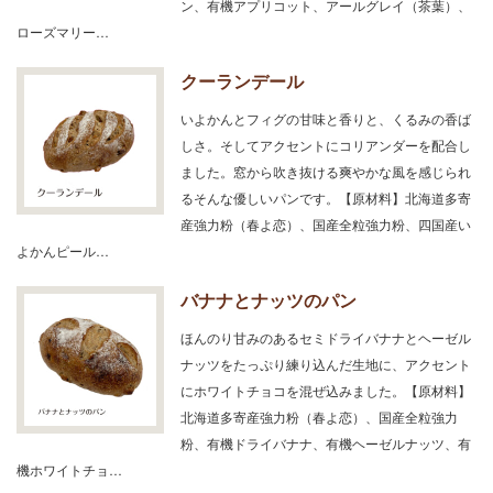
ン、有機アプリコット、アールグレイ（茶葉）、
ローズマリー…
クーランデール
いよかんとフィグの甘味と香りと、くるみの香ば
しさ。そしてアクセントにコリアンダーを配合し
ました。窓から吹き抜ける爽やかな風を感じられ
るそんな優しいパンです。【原材料】北海道多寄
産強力粉（春よ恋）、国産全粒強力粉、四国産い
よかんピール…
バナナとナッツのパン
ほんのり甘みのあるセミドライバナナとヘーゼル
ナッツをたっぷり練り込んだ生地に、アクセント
にホワイトチョコを混ぜ込みました。【原材料】
北海道多寄産強力粉（春よ恋）、国産全粒強力
粉、有機ドライバナナ、有機ヘーゼルナッツ、有
機ホワイトチョ…