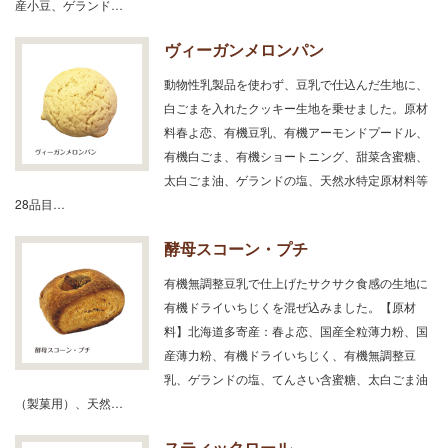
産小豆、ゲランド…
ヴィーガンメロンパン
動物性乳製品を使わず、豆乳で仕込んだ生地に、
白ごまを入れたクッキー生地を乗せました。原材
料春よ恋、有機豆乳、有機アーモンドプードル、
有機白ごま、有機ショートニング、甜菜含蜜糖、
太白ごま油、ゲランドの塩、天然水特定原材料等
28品目…
酵母スコーン・プチ
有機無調整豆乳で仕上げたサクサク食感の生地に
有機ドライいちじくを混ぜ込みました。【原材
料】北海道多寄産：春よ恋、国産全粒薄力粉、国
産薄力粉、有機ドライいちじく、有機無調整豆
乳、ゲランドの塩、てんさい含蜜糖、太白ごま油
（製菓用）、天然…
スティックロール