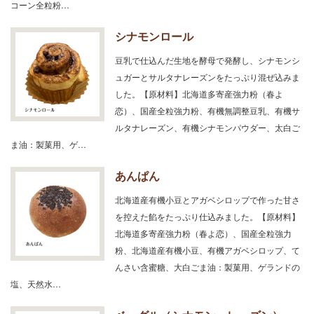
コーン全粒粉…
シナモンロール
豆乳で仕込んだ生地を酵母で発酵し、シナモンシ
ュガーとサルタナレーズンをたっぷり混ぜ込みま
した。【原材料】北海道多寄産強力粉（春よ
恋）、国産全粒強力粉、有機無調整豆乳、有機サ
ルタナレーズン、有機シナモンパウダー、太白ご
ま油：製菓用、ゲ…
あんぱん
北海道産有機小豆とアガベシロップで作った甘さ
を控えた餡をたっぷり仕込みました。【原材料】
北海道多寄産強力粉（春よ恋）、国産全粒強力
粉、北海道産有機小豆、有機アガベシロップ、て
んさい含蜜糖、大白ごま油：製菓用、ゲランドの
塩、天然水…