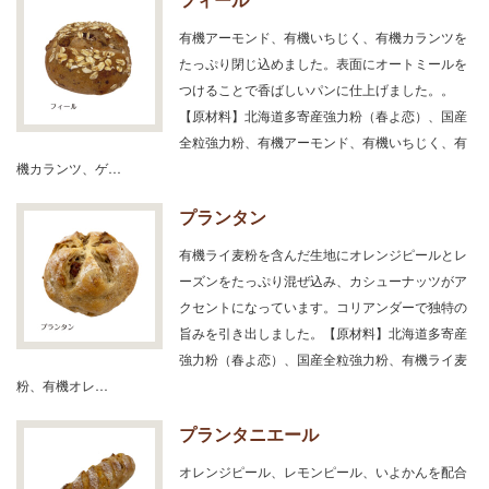
有機アーモンド、有機いちじく、有機カランツを
たっぷり閉じ込めました。表面にオートミールを
つけることで香ばしいパンに仕上げました。。
【原材料】北海道多寄産強力粉（春よ恋）、国産
全粒強力粉、有機アーモンド、有機いちじく、有
機カランツ、ゲ…
プランタン
有機ライ麦粉を含んだ生地にオレンジピールとレ
ーズンをたっぷり混ぜ込み、カシューナッツがア
クセントになっています。コリアンダーで独特の
旨みを引き出しました。【原材料】北海道多寄産
強力粉（春よ恋）、国産全粒強力粉、有機ライ麦
粉、有機オレ…
プランタニエール
オレンジピール、レモンピール、いよかんを配合