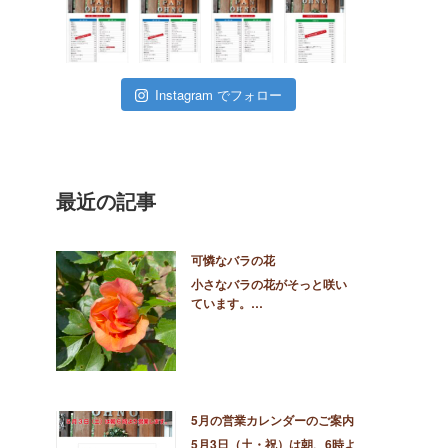
Instagram でフォロー
最近の記事
可憐なバラの花
小さなバラの花がそっと咲い
ています。…
5月の営業カレンダーのご案内
5月3日（土・祝）は朝、6時よ