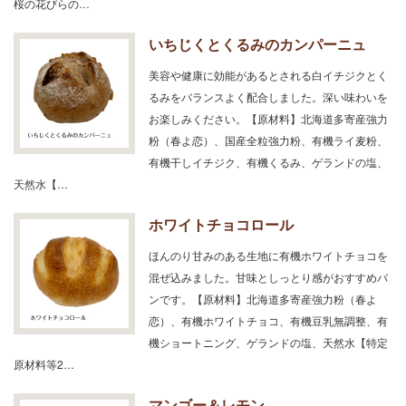
桜の花びらの…
いちじくとくるみのカンパーニュ
美容や健康に効能があるとされる白イチジクとく
るみをバランスよく配合しました。深い味わいを
お楽しみください。【原材料】北海道多寄産強力
粉（春よ恋）、国産全粒強力粉、有機ライ麦粉、
有機干しイチジク、有機くるみ、ゲランドの塩、
天然水【…
ホワイトチョコロール
ほんのり甘みのある生地に有機ホワイトチョコを
混ぜ込みました。甘味としっとり感がおすすめパ
ンです。【原材料】北海道多寄産強力粉（春よ
恋）、有機ホワイトチョコ、有機豆乳無調整、有
機ショートニング、ゲランドの塩、天然水【特定
原材料等2…
マンゴー＆レモン