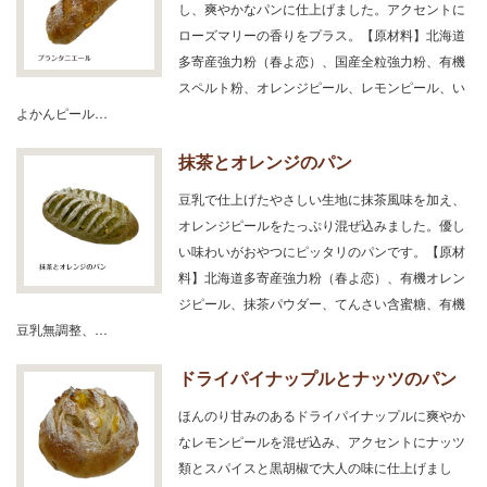
し、爽やかなパンに仕上げました。アクセントに
ローズマリーの香りをプラス。【原材料】北海道
多寄産強力粉（春よ恋）、国産全粒強力粉、有機
スペルト粉、オレンジピール、レモンピール、い
よかんピール…
抹茶とオレンジのパン
豆乳で仕上げたやさしい生地に抹茶風味を加え、
オレンジピールをたっぷり混ぜ込みました。優し
い味わいがおやつにピッタリのパンです。【原材
料】北海道多寄産強力粉（春よ恋）、有機オレン
ジピール、抹茶パウダー、てんさい含蜜糖、有機
豆乳無調整、…
ドライパイナップルとナッツのパン
ほんのり甘みのあるドライパイナップルに爽やか
なレモンピールを混ぜ込み、アクセントにナッツ
類とスパイスと黒胡椒で大人の味に仕上げまし