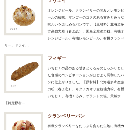
フリュイ
オレンジピール、クランベリーの甘みとレモンピ
ールの酸味、マンゴーのコクのある甘みと色々な
味わいを楽しめるパンです。【原材料】北海道多
寄産強力粉（春よ恋）、国産全粒強力粉、有機オ
レンジピール、有機レモンピール、有機クランベ
リー、ドライ…
フィギー
いちじくの品のある甘さとくるみのしっかりとし
た食感のコンビネーションがほどよく調和したパ
ンに仕上がりました。【原材料】北海道多寄産強
力粉（春よ恋）、キタノカオリ全粒強力粉、有機
いちじく、有機くるみ、ゲランドの塩、天然水
【特定原材…
クランベリーパン
有機クランベリーをたっぷり含んだ生地に有機カ