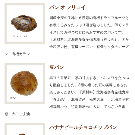
パン オ フリュイ
国産小麦の生地に６種類の有機ドライフルーツと
有機くるみをたっぷり混ぜ込みました。薄くスラ
イスしておやつなどにもおすすめのパンです。
【原材料】北海道多寄産強力粉（春よ恋）、国産
全粒強力粉、有機レーズン、有機サルタナレーズ
ン、有機カラン…
豆パン
黒豆の甘納豆、ほの甘あずき、べに大豆をたっぷ
り配合しました。3種の違った豆の美味しさをお
楽しみください。【原材料】北海道多寄産強力粉
（春よ恋）、北海道産「光黒大豆」、北海道産有
機栽培小豆、特別栽培べに大豆、てんさい含蜜
糖、大白ごま油…
バナナピールチョコチップパン