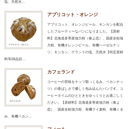
塩、天然水…
アプリコット・オレンジ
アプリコット、オレンジピール、キンカンを配合
したフルーティーなパンになりました。【原材
料】北海道多寄産強力粉（春よ恋）、国産全粒強
力粉、有機オレンジピール、有機ヘーゼルナッ
ツ、キンカン、ゲランドの塩、天然水【特定原材
料等28品目…
カフェランド
コーヒーの苦味をナッツ類（くるみ、ペカンナッ
ツ）の香ばしさで優しく包み込んだパンです。コ
ーヒータイムのひとときをゆっくりとお過ごしく
ださい。【原材料】北海道多寄産強力粉（春よ
恋）、国産全粒強力粉、有機ライ麦粉、有機くる
み、有機ペカン…
フィール