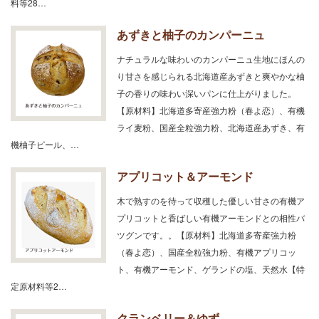
料等28…
あずきと柚子のカンパーニュ
ナチュラルな味わいのカンパーニュ生地にほんの
り甘さを感じられる北海道産あずきと爽やかな柚
子の香りの味わい深いパンに仕上がりました。
【原材料】北海道多寄産強力粉（春よ恋）、有機
ライ麦粉、国産全粒強力粉、北海道産あずき、有
機柚子ピール、…
アプリコット＆アーモンド
木で熟すのを待って収穫した優しい甘さの有機ア
プリコットと香ばしい有機アーモンドとの相性バ
ツグンです。。【原材料】北海道多寄産強力粉
（春よ恋）、国産全粒強力粉、有機アプリコッ
ト、有機アーモンド、ゲランドの塩、天然水【特
定原材料等2…
クランベリー＆ゆず