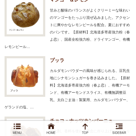
甘みと酸味のバランスがよくクリーミーな味わい
のマンゴーをたっぷり混ぜ込みました。アクセン
トに爽やかなレモンピールを配合。夏におすすめ
のパンです。【原材料】北海道多寄産強力粉（春
よ恋）、国産全粒強力粉、ドライマンゴー、有機
レモンピール…
プッラ
カルダモンパウダーの風味が感じられる、豆乳生
地にシナモンシュガーを巻き込みました。【原材
料】北海道多寄産強力粉（春よ恋）、有機アーモ
ンド、有機アーモンドスライス、有機無調整豆
乳、太白ごま油：製菓用、カルダモンパウダー、
ゲランドの塩、…
チョコ・ナッツカンパーニュ
乳化剤、香料を使わず丹念に作り上げたこだわり
MENU
HOME
TOP
SIDEBAR