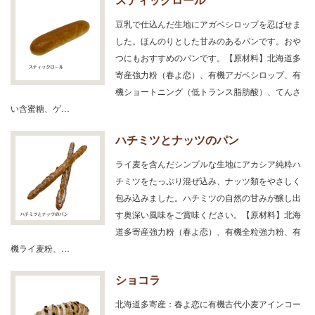
豆乳で仕込んだ生地にアガベシロップを忍ばせま
した。ほんのりとした甘みのあるパンです。おや
つにもおすすめのパンです。【原材料】北海道多
寄産強力粉（春よ恋）、有機アガベシロップ、有
機ショートニング（低トランス脂肪酸）、てんさ
い含蜜糖、ゲ…
ハチミツとナッツのパン
ライ麦を含んだシンプルな生地にアカシア純粋ハ
チミツをたっぷり混ぜ込み、ナッツ類をやさしく
包み込みました。ハチミツの自然の甘みが醸し出
す奥深い風味をご賞味ください。【原材料】北海
道多寄産強力粉（春よ恋）、有機全粒強力粉、有
機ライ麦粉、…
ショコラ
北海道多寄産：春よ恋に有機古代小麦アインコー