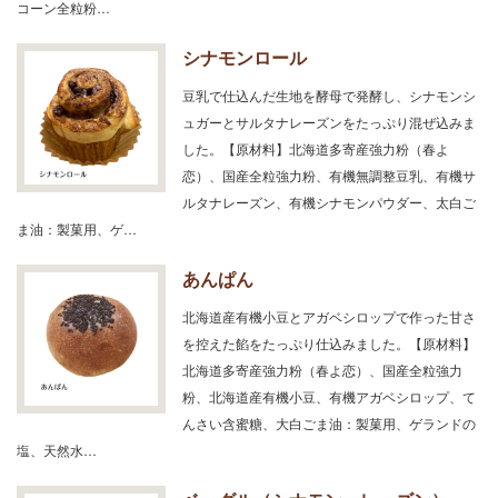
コーン全粒粉…
シナモンロール
豆乳で仕込んだ生地を酵母で発酵し、シナモンシ
ュガーとサルタナレーズンをたっぷり混ぜ込みま
した。【原材料】北海道多寄産強力粉（春よ
恋）、国産全粒強力粉、有機無調整豆乳、有機サ
ルタナレーズン、有機シナモンパウダー、太白ご
ま油：製菓用、ゲ…
あんぱん
北海道産有機小豆とアガベシロップで作った甘さ
を控えた餡をたっぷり仕込みました。【原材料】
北海道多寄産強力粉（春よ恋）、国産全粒強力
粉、北海道産有機小豆、有機アガベシロップ、て
んさい含蜜糖、大白ごま油：製菓用、ゲランドの
塩、天然水…