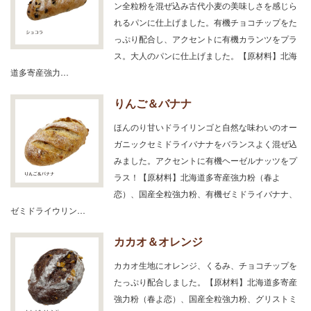
ン全粒粉を混ぜ込み古代小麦の美味しさを感じら
れるパンに仕上げました。有機チョコチップをた
っぷり配合し、アクセントに有機カランツをプラ
ス。大人のパンに仕上げました。【原材料】北海
道多寄産強力…
りんご＆バナナ
ほんのり甘いドライリンゴと自然な味わいのオー
ガニックセミドライバナナをバランスよく混ぜ込
みました。アクセントに有機ヘーゼルナッツをプ
ラス！【原材料】北海道多寄産強力粉（春よ
恋）、国産全粒強力粉、有機ゼミドライバナナ、
ゼミドライウリン…
カカオ＆オレンジ
カカオ生地にオレンジ、くるみ、チョコチップを
たっぷり配合しました。【原材料】北海道多寄産
強力粉（春よ恋）、国産全粒強力粉、グリストミ