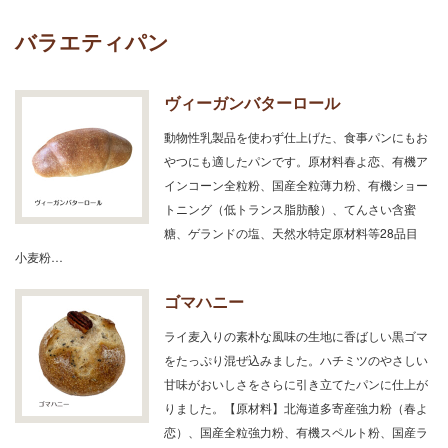
バラエティパン
ヴィーガンバターロール
動物性乳製品を使わず仕上げた、食事パンにもお
やつにも適したパンです。原材料春よ恋、有機ア
インコーン全粒粉、国産全粒薄力粉、有機ショー
トニング（低トランス脂肪酸）、てんさい含蜜
糖、ゲランドの塩、天然水特定原材料等28品目
小麦粉…
ゴマハニー
ライ麦入りの素朴な風味の生地に香ばしい黒ゴマ
をたっぷり混ぜ込みました。ハチミツのやさしい
甘味がおいしさをさらに引き立てたパンに仕上が
りました。【原材料】北海道多寄産強力粉（春よ
恋）、国産全粒強力粉、有機スペルト粉、国産ラ