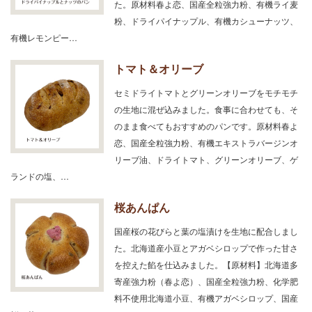
た。原材料春よ恋、国産全粒強力粉、有機ライ麦
粉、ドライパイナップル、有機カシューナッツ、
有機レモンピー…
トマト＆オリーブ
セミドライトマトとグリーンオリーブをモチモチ
の生地に混ぜ込みました。食事に合わせても、そ
のまま食べてもおすすめのパンです。原材料春よ
恋、国産全粒強力粉、有機エキストラバージンオ
リーブ油、ドライトマト、グリーンオリーブ、ゲ
ランドの塩、…
桜あんぱん
国産桜の花びらと葉の塩漬けを生地に配合しまし
た。北海道産小豆とアガベシロップで作った甘さ
を控えた餡を仕込みました。【原材料】北海道多
寄産強力粉（春よ恋）、国産全粒強力粉、化学肥
料不使用北海道小豆、有機アガベシロップ、国産