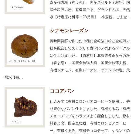
寄産強力粉（春よ恋）、国産スペルト全粒粉、国
産全粒強力粉、有機黒ごま、ゲランドの塩、天然
水【特定原材料等・28品目】 小麦粉、ごま金…
シナモンレーズン
長時間発酵で作った中種に全粒強力粉と全粒薄力
粉を配合してズッシリと食べ応えのあるベーグル
に仕上げました。【原材料】北海道多寄産強力粉
（春よ恋）、国産全粒強力粉、国産全粒薄力粉、
有機シナモン、有機レーズン、ゲランドの塩、天
然水【特…
ココアパン
仕込み水に有機コロンビアコーヒーを使用し、香
り豊かなパンに仕上げました。有機くるみ、有機
チョコチップをバランスよく配合しました。原材
料春よ恋、国産全粒粉、有機コロンビアコーヒ
ー、有機くるみ、有機チョコチップ、ゲランドの