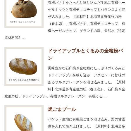
有機バナナをたっぷり練り込んだ生地に有機ヘー
ゼルナッツと有機チョコチップをバランスよく混
ぜ込みました。【原材料】北海道多寄産強力粉
（春よ恋）、有機バナナ、有機チョコチップ、有
機ヘーゼルナッツ、ゲランドの塩、天然水【特定
原材料等2…
ドライアップルとくるみの全粒粉パ
ン
風味豊かな石臼挽き全粒粉にたっぷりのくるみと
ドライアップルを練り込み、アクセントに甘味の
あるサルタナレーズンを混ぜ込みました。【原材
料】北海道多寄産強力粉（春よ恋）、石臼挽き全
粒強力粉、ドライアップル、有機サルタナレーズン、有機くる…
黒ごまブール
バゲット生地に有機黒ごまを混ぜ込み、栗の甘露
煮を入れて焼き上げました。【原材料】北海道多