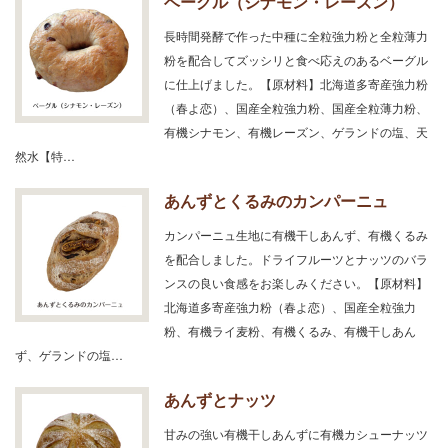
ベーグル（シナモン・レーズン）
長時間発酵で作った中種に全粒強力粉と全粒薄力
粉を配合してズッシリと食べ応えのあるベーグル
に仕上げました。【原材料】北海道多寄産強力粉
（春よ恋）、国産全粒強力粉、国産全粒薄力粉、
有機シナモン、有機レーズン、ゲランドの塩、天
然水【特…
あんずとくるみのカンパーニュ
カンパーニュ生地に有機干しあんず、有機くるみ
を配合しました。ドライフルーツとナッツのバラ
ンスの良い食感をお楽しみください。【原材料】
北海道多寄産強力粉（春よ恋）、国産全粒強力
粉、有機ライ麦粉、有機くるみ、有機干しあん
ず、ゲランドの塩…
あんずとナッツ
甘みの強い有機干しあんずに有機カシューナッツ