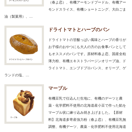
（春よ恋）、有機アーモンドプードル、有機アー
モンドスライス、有機ショートニング、大白ごま
油（製菓用）、…
ドライトマトとハーブのパン
ドライトマトの甘酸っぱい風味とハーブの香りが
お子様のおやつにも大人の方のお食事パンとして
もオススメのパンです。原材料春よ恋、国産全粒
薄力粉、有機エキストラバージンオリーブ油、ド
ライトマト、エンブドプロバンス、オリーブ、ゲ
ランドの塩、…
マーブル
有機豆乳で仕込んだ生地に、有機のデーツと農
薬・化学肥料不使用の北海道産小豆で作った餡を
マーブル状に練り込み焼き上げました。【原材
料】北海道多寄産強力粉（春よ恋）、有機豆乳無
調整、有機デーツ、農薬・化学肥料不使用北海道