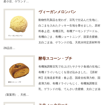
産小豆、ゲランド…
ヴィーガンメロンパン
動物性乳製品を使わず、豆乳で仕込んだ生地に、
白ごまを入れたクッキー生地を乗せました。原材
料春よ恋、有機豆乳、有機アーモンドプードル、
有機白ごま、有機ショートニング、甜菜含蜜糖、
太白ごま油、ゲランドの塩、天然水特定原材料等
28品目…
酵母スコーン・プチ
有機無調整豆乳で仕上げたサクサク食感の生地に
有機ドライいちじくを混ぜ込みました。【原材
料】北海道多寄産：春よ恋、国産全粒薄力粉、国
産薄力粉、有機ドライいちじく、有機無調整豆
乳、ゲランドの塩、てんさい含蜜糖、太白ごま油
（製菓用）、天然…
スティックロール