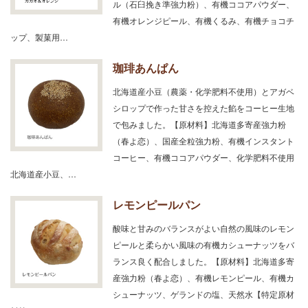
ル（石臼挽き準強力粉）、有機ココアパウダー、
有機オレンジピール、有機くるみ、有機チョコチ
ップ、製菓用…
珈琲あんぱん
北海道産小豆（農薬・化学肥料不使用）とアガベ
シロップで作った甘さを控えた餡をコーヒー生地
で包みました。【原材料】北海道多寄産強力粉
（春よ恋）、国産全粒強力粉、有機インスタント
コーヒー、有機ココアパウダー、化学肥料不使用
北海道産小豆、…
レモンピールパン
酸味と甘みのバランスがよい自然の風味のレモン
ピールと柔らかい風味の有機カシューナッツをバ
ランス良く配合しました。【原材料】北海道多寄
産強力粉（春よ恋）、有機レモンピール、有機カ
シューナッツ、ゲランドの塩、天然水【特定原材