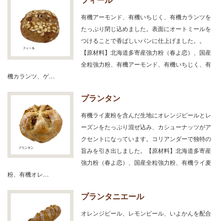
有機アーモンド、有機いちじく、有機カランツを
たっぷり閉じ込めました。表面にオートミールを
つけることで香ばしいパンに仕上げました。。
【原材料】北海道多寄産強力粉（春よ恋）、国産
全粒強力粉、有機アーモンド、有機いちじく、有
機カランツ、ゲ…
プランタン
有機ライ麦粉を含んだ生地にオレンジピールとレ
ーズンをたっぷり混ぜ込み、カシューナッツがア
クセントになっています。コリアンダーで独特の
旨みを引き出しました。【原材料】北海道多寄産
強力粉（春よ恋）、国産全粒強力粉、有機ライ麦
粉、有機オレ…
プランタニエール
オレンジピール、レモンピール、いよかんを配合