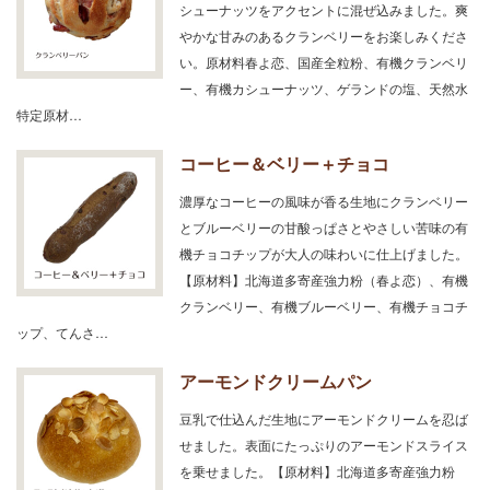
シューナッツをアクセントに混ぜ込みました。爽
やかな甘みのあるクランベリーをお楽しみくださ
い。原材料春よ恋、国産全粒粉、有機クランベリ
ー、有機カシューナッツ、ゲランドの塩、天然水
特定原材…
コーヒー＆ベリー＋チョコ
濃厚なコーヒーの風味が香る生地にクランベリー
とブルーベリーの甘酸っぱさとやさしい苦味の有
機チョコチップが大人の味わいに仕上げました。
【原材料】北海道多寄産強力粉（春よ恋）、有機
クランベリー、有機ブルーベリー、有機チョコチ
ップ、てんさ…
アーモンドクリームパン
豆乳で仕込んだ生地にアーモンドクリームを忍ば
せました。表面にたっぷりのアーモンドスライス
を乗せました。【原材料】北海道多寄産強力粉