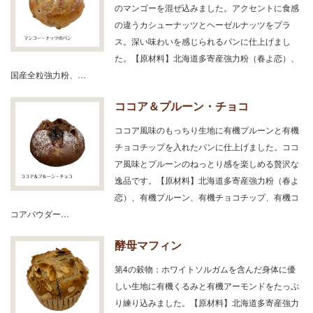
のマンゴーを混ぜ込みました。アクセントに食感
の違うカシューナッツとヘーゼルナッツをプラ
ス。深い味わいを感じられるパンに仕上げまし
た。【原材料】北海道多寄産強力粉（春よ恋）、
国産全粒強力粉、…
ココア＆プルーン・チョコ
ココア風味のもっちり生地に有機プルーンと有機
チョコチップを入れたパンに仕上げました。ココ
ア風味とプルーンのねっとり感を楽しめる贅沢な
逸品です。【原材料】北海道多寄産強力粉（春よ
恋）、有機プルーン、有機チョコチップ、有機コ
コアパウダー…
酵母マフィン
第4の穀物：ホワイトソルガムを含んだ身体に優
しい生地に有機くるみと有機アーモンドをたっぷ
り練り込みました。【原材料】北海道多寄産強力