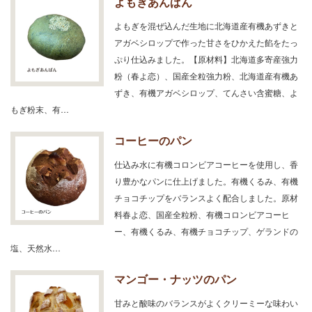
よもぎあんぱん
よもぎを混ぜ込んだ生地に北海道産有機あずきと
アガベシロップで作った甘さをひかえた餡をたっ
ぷり仕込みました。【原材料】北海道多寄産強力
粉（春よ恋）、国産全粒強力粉、北海道産有機あ
ずき、有機アガベシロップ、てんさい含蜜糖、よ
もぎ粉末、有…
コーヒーのパン
仕込み水に有機コロンビアコーヒーを使用し、香
り豊かなパンに仕上げました。有機くるみ、有機
チョコチップをバランスよく配合しました。原材
料春よ恋、国産全粒粉、有機コロンビアコーヒ
ー、有機くるみ、有機チョコチップ、ゲランドの
塩、天然水…
マンゴー・ナッツのパン
甘みと酸味のバランスがよくクリーミーな味わい