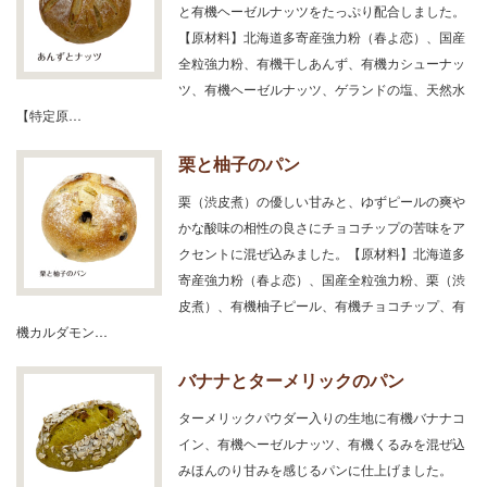
と有機ヘーゼルナッツをたっぷり配合しました。
【原材料】北海道多寄産強力粉（春よ恋）、国産
全粒強力粉、有機干しあんず、有機カシューナッ
ツ、有機ヘーゼルナッツ、ゲランドの塩、天然水
【特定原…
栗と柚子のパン
栗（渋皮煮）の優しい甘みと、ゆずピールの爽や
かな酸味の相性の良さにチョコチップの苦味をア
クセントに混ぜ込みました。【原材料】北海道多
寄産強力粉（春よ恋）、国産全粒強力粉、栗（渋
皮煮）、有機柚子ピール、有機チョコチップ、有
機カルダモン…
バナナとターメリックのパン
ターメリックパウダー入りの生地に有機バナナコ
イン、有機ヘーゼルナッツ、有機くるみを混ぜ込
みほんのり甘みを感じるパンに仕上げました。