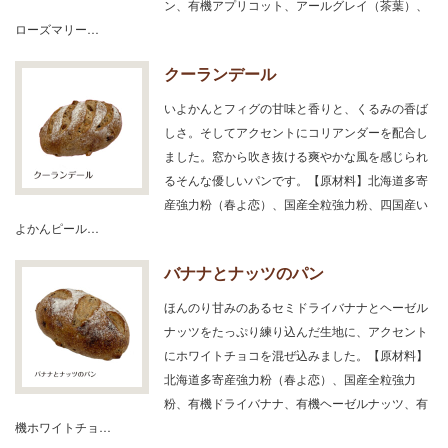
ン、有機アプリコット、アールグレイ（茶葉）、
ローズマリー…
クーランデール
いよかんとフィグの甘味と香りと、くるみの香ば
しさ。そしてアクセントにコリアンダーを配合し
ました。窓から吹き抜ける爽やかな風を感じられ
るそんな優しいパンです。【原材料】北海道多寄
産強力粉（春よ恋）、国産全粒強力粉、四国産い
よかんピール…
バナナとナッツのパン
ほんのり甘みのあるセミドライバナナとヘーゼル
ナッツをたっぷり練り込んだ生地に、アクセント
にホワイトチョコを混ぜ込みました。【原材料】
北海道多寄産強力粉（春よ恋）、国産全粒強力
粉、有機ドライバナナ、有機ヘーゼルナッツ、有
機ホワイトチョ…