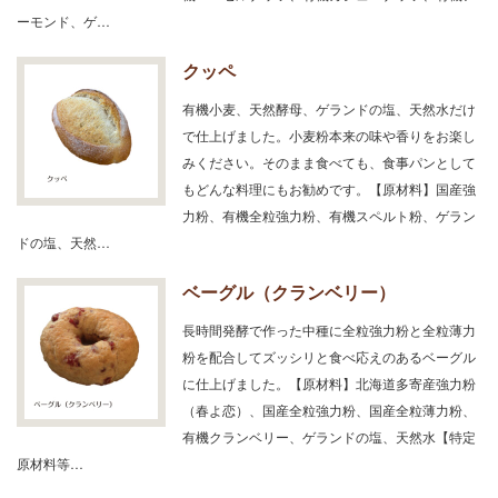
ーモンド、ゲ…
クッペ
有機小麦、天然酵母、ゲランドの塩、天然水だけ
で仕上げました。小麦粉本来の味や香りをお楽し
みください。そのまま食べても、食事パンとして
もどんな料理にもお勧めです。【原材料】国産強
力粉、有機全粒強力粉、有機スペルト粉、ゲラン
ドの塩、天然…
ベーグル（クランベリー）
長時間発酵で作った中種に全粒強力粉と全粒薄力
粉を配合してズッシリと食べ応えのあるベーグル
に仕上げました。【原材料】北海道多寄産強力粉
（春よ恋）、国産全粒強力粉、国産全粒薄力粉、
有機クランベリー、ゲランドの塩、天然水【特定
原材料等…