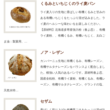
くるみといちじくのライ麦パン
ライ麦入りの生地に香ばしい有機くるみと甘みの
ある有機いちじくをたっぷり混ぜ込みました。ラ
イ麦のヘルシーな味わいをお楽しみください。
【原材料】北海道多寄産強力粉（春よ恋）、有機
ライ麦粉、、有機くるみ、有機いちじく、太白ご
ま油：製菓用、…
ノア・レザン
カンパーニュ生地に有機くるみ、有機レーズン、
有機サルタナレーズンをバランスよく配合しまし
た。根強い人気のあるパンです。原材料春よ恋、
国産全粒粉、有機ライ麦粉、有機くるみ、有機レ
ーズン、有機サルタナレーズン、ゲランドの塩、
天然水特…
セザム
香ばしく煎り上げた有機黒ごまをたっぷり混ぜ込