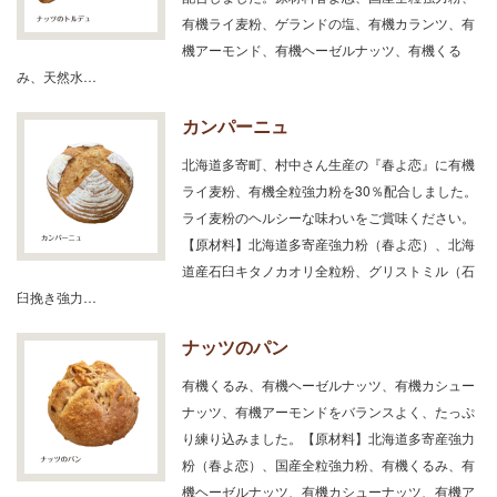
有機ライ麦粉、ゲランドの塩、有機カランツ、有
機アーモンド、有機ヘーゼルナッツ、有機くる
み、天然水…
カンパーニュ
北海道多寄町、村中さん生産の『春よ恋』に有機
ライ麦粉、有機全粒強力粉を30％配合しました。
ライ麦粉のヘルシーな味わいをご賞味ください。
【原材料】北海道多寄産強力粉（春よ恋）、北海
道産石臼キタノカオリ全粒粉、グリストミル（石
臼挽き強力…
ナッツのパン
有機くるみ、有機ヘーゼルナッツ、有機カシュー
ナッツ、有機アーモンドをバランスよく、たっぷ
り練り込みました。【原材料】北海道多寄産強力
粉（春よ恋）、国産全粒強力粉、有機くるみ、有
機ヘーゼルナッツ、有機カシューナッツ、有機ア