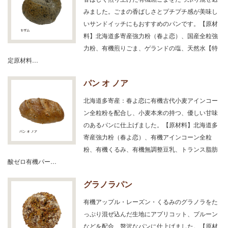
みました。ごまの香ばしさとプチプチ感が美味し
いサンドイッチにもおすすめのパンです。【原材
料】北海道多寄産強力粉（春よ恋）、国産全粒強
力粉、有機煎りごま、ゲランドの塩、天然水【特
定原材料…
パン オ ノア
北海道多寄産：春よ恋に有機古代小麦アインコー
ン全粒粉を配合し、小麦本来の持つ、優しい甘味
のあるパンに仕上げました。【原材料】北海道多
寄産強力粉（春よ恋）、有機アインコーン全粒
粉、有機くるみ、有機無調整豆乳、トランス脂肪
酸ゼロ有機パー…
グラノラパン
有機アップル・レーズン・くるみのグラノラをた
っぷり混ぜ込んだ生地にアプリコット、プルーン
などを配合、贅沢なパンに仕上げました。【原材