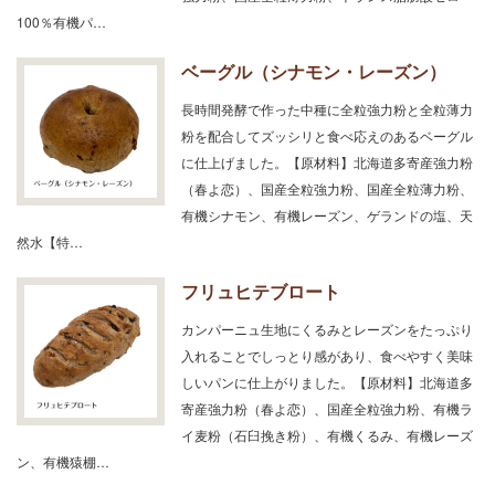
100％有機パ…
ベーグル（シナモン・レーズン）
長時間発酵で作った中種に全粒強力粉と全粒薄力
粉を配合してズッシリと食べ応えのあるベーグル
に仕上げました。【原材料】北海道多寄産強力粉
（春よ恋）、国産全粒強力粉、国産全粒薄力粉、
有機シナモン、有機レーズン、ゲランドの塩、天
然水【特…
フリュヒテブロート
カンパーニュ生地にくるみとレーズンをたっぷり
入れることでしっとり感があり、食べやすく美味
しいパンに仕上がりました。【原材料】北海道多
寄産強力粉（春よ恋）、国産全粒強力粉、有機ラ
イ麦粉（石臼挽き粉）、有機くるみ、有機レーズ
ン、有機猿棚…