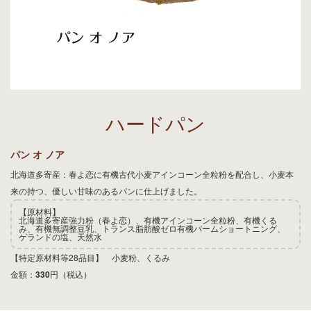
ハードパン
パン オ ノア
北海道多寄産：春よ恋に有機古代小麦アインコーン全粒粉を配合し、小麦本
来の持つ、優しい甘味のあるパンに仕上げました。
【原材料】
北海道多寄産強力粉（春よ恋）、有機アインコーン全粒粉、有機くる
み、有機無調整豆乳、トランス脂肪酸ゼロ有機パームショートニング、
ゲランドの塩、天然水
【特定原材料等28品目】 小麦粉、くるみ
金額：
330
円（税込）