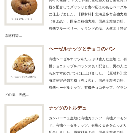
粉を配合してズッシリと食べ応えのあるベーグル
に仕上げました。【原材料】北海道多寄産強力粉
（春よ恋）、国産全粒強力粉、国産全粒薄力粉、
有機ブルーベリー、ゲランドの塩、天然水【特定
原材料等…
ヘーゼルナッツとチョコのパン
有機ヘーゼルナッツをたっぷり含んだ生地に、有
機チョコチップをバランス良く配合し、男の人に
もおすすめのパンに仕上げました。【原材料】北
海道多寄産強力粉（春よ恋）、国産全粒強力粉、
有機ヘーゼルナッツ、有機チョコチップ、ゲラン
ドの塩、天然…
ナッツのトルデュ
カンパーニュ生地に有機カランツ、有機アーモン
ド、有機ヘーゼルナッツ、有機くるみをたっぷり
配合しました。原材料春よ恋、国産全粒強力粉、