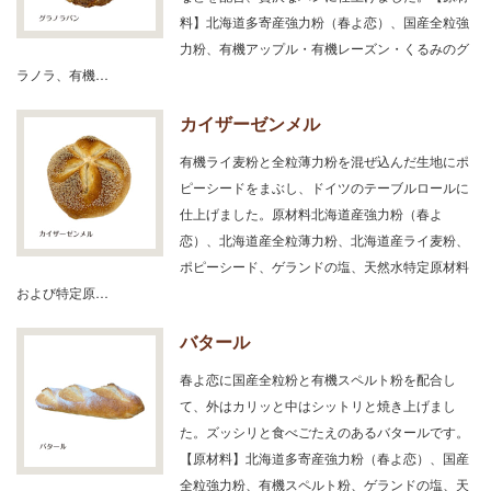
料】北海道多寄産強力粉（春よ恋）、国産全粒強
力粉、有機アップル・有機レーズン・くるみのグ
ラノラ、有機…
カイザーゼンメル
有機ライ麦粉と全粒薄力粉を混ぜ込んだ生地にポ
ピーシードをまぶし、ドイツのテーブルロールに
仕上げました。原材料北海道産強力粉（春よ
恋）、北海道産全粒薄力粉、北海道産ライ麦粉、
ポピーシード、ゲランドの塩、天然水特定原材料
および特定原…
バタール
春よ恋に国産全粒粉と有機スペルト粉を配合し
て、外はカリッと中はシットリと焼き上げまし
た。ズッシリと食べごたえのあるバタールです。
【原材料】北海道多寄産強力粉（春よ恋）、国産
全粒強力粉、有機スペルト粉、ゲランドの塩、天