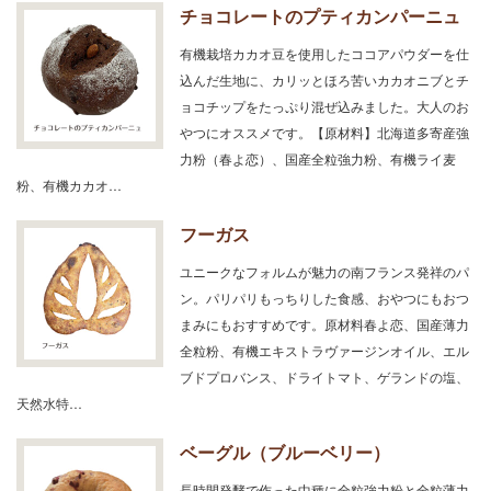
チョコレートのプティカンパーニュ
有機栽培カカオ豆を使用したココアパウダーを仕
込んだ生地に、カリッとほろ苦いカカオニブとチ
ョコチップをたっぷり混ぜ込みました。大人のお
やつにオススメです。【原材料】北海道多寄産強
力粉（春よ恋）、国産全粒強力粉、有機ライ麦
粉、有機カカオ…
フーガス
ユニークなフォルムが魅力の南フランス発祥のパ
ン。パリパリもっちりした食感、おやつにもおつ
まみにもおすすめです。原材料春よ恋、国産薄力
全粒粉、有機エキストラヴァージンオイル、エル
ブドプロバンス、ドライトマト、ゲランドの塩、
天然水特…
ベーグル（ブルーベリー）
長時間発酵で作った中種に全粒強力粉と全粒薄力