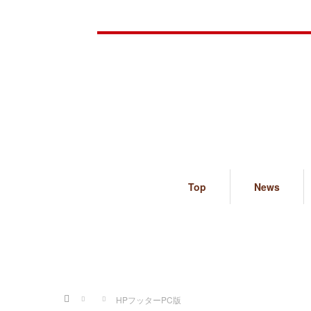
Top
News
ホーム
HPフッターPC版