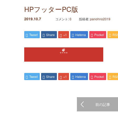
HPフッターPC版
2019.10.7
コメント:
0
投稿者:
panohno2019
Tweet
Share
+1
Hatena
Pocket
RS
Tweet
Share
+1
Hatena
Pocket
RS
前の記事