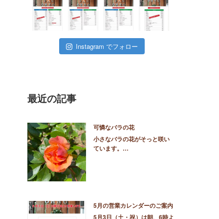
Instagram でフォロー
最近の記事
可憐なバラの花
小さなバラの花がそっと咲い
ています。…
5月の営業カレンダーのご案内
5月3日（土・祝）は朝、6時よ